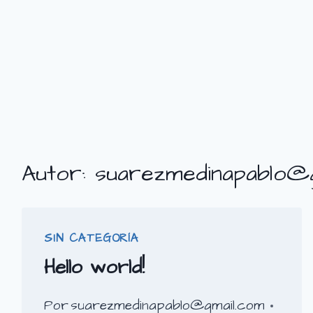
Saltar
al
contenido
Autor: suarezmedinapablo@
SIN CATEGORÍA
Hello world!
Por
suarezmedinapablo@gmail.com